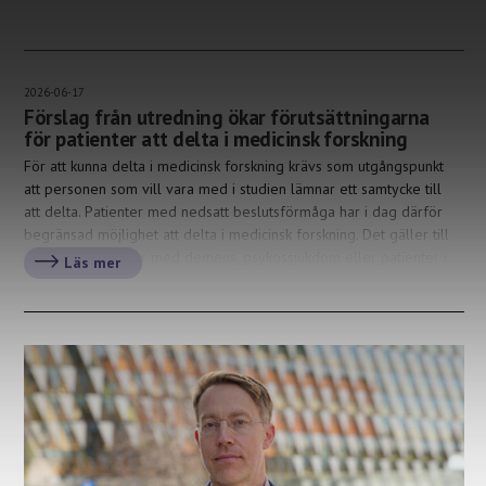
2026-06-17
Förslag från utredning ökar förutsättningarna
för patienter att delta i medicinsk forskning
För att kunna delta i medicinsk forskning krävs som utgångspunkt
att personen som vill vara med i studien lämnar ett samtycke till
att delta. Patienter med nedsatt beslutsförmåga har i dag därför
begränsad möjlighet att delta i medicinsk forskning. Det gäller till
exempel personer med demens, psykossjukdom eller patienter i
Läs mer
akuta sjukdomstillstånd som stroke och […]