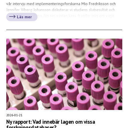
vår intervju med implementeringsforskarna Mio Fredriksson och
Jennifer Viberg Johansson diskuterar vi studiens slutresultat och
några av lärdomarna. Jag ser nästan kaos framför mig om varje
Läs mer
region skulle behöva […]
2026-01-21
Ny rapport: Vad innebär lagen om vissa
forskningsdatabaser?