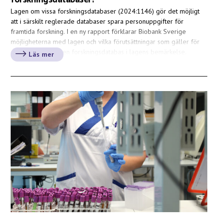
Lagen om vissa forskningsdatabaser (2024:1146) gör det möjligt
att i särskilt reglerade databaser spara personuppgifter för
framtida forskning. I en ny rapport förklarar Biobank Sverige
möjligheterna med lagen och vilka förutsättningar som gäller för
den som vill föra en forskningsdatabas i lagens bemärkelse.
Läs mer
Biobankskohorter utgör värdefulla resurser för forskning, där
goda förutsättningar för att tillgängliggöra […]