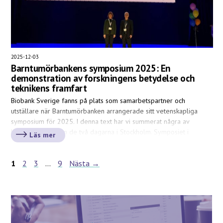
2025-12-03
Barntumörbankens symposium 2025: En
demonstration av forskningens betydelse och
teknikens framfart
Biobank Sverige fanns på plats som samarbetspartner och
utställare när Barntumörbanken arrangerade sitt vetenskapliga
symposium för 2025. I denna text har vi summerat några av
höjdpunkterna från de två dagarna i Stockholm. Symposiet i
Läs mer
Karolinska Institutets (KI) Aula Medica inleddes av Gustaf
Ljungman och Johanna Sandgren som berättade om bakgrunden
1
2
3
…
9
Nästa →
men också arbetet kring Barntumörbanken […]