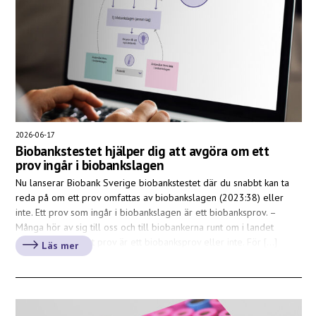
2026-06-17
Biobankstestet hjälper dig att avgöra om ett
prov ingår i biobankslagen
Nu lanserar Biobank Sverige biobankstestet där du snabbt kan ta
reda på om ett prov omfattas av biobankslagen (2023:38) eller
inte. Ett prov som ingår i biobankslagen är ett biobanksprov. –
Många hör av sig till oss och till biobankerna runt om i landet
med frågor om ett prov är ett biobanksprov eller inte. För […]
Läs mer