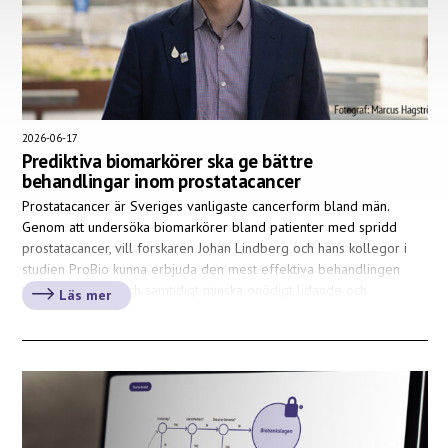
2026-06-17
Prediktiva biomarkörer ska ge bättre
behandlingar inom prostatacancer
Prostatacancer är Sveriges vanligaste cancerform bland män.
Genom att undersöka biomarkörer bland patienter med spridd
prostatacancer, vill forskaren Johan Lindberg och hans kollegor i
studien ProBio kunna erbjuda den mest effektiva behandlingen
till varje patient och samtidigt minska onödigt lidande och
Läs mer
biverkningar.