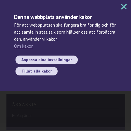
MENY
Denna webbplats använder kakor
För att webbplatsen ska fungera bra för dig och för
att samla in statistik som hjälper oss att förbättra
den, använder vi kakor.
Sök
Om kakor
Start
/ Nyheter
Nyheter
Anpassa dina inställningar
Tillåt alla kakor
Här hittar du aktuella nyheter från Biobank Sverige. Glöm
inte bort att prenumerera på vårt nyhetsbrev!
ÅRSARKIV
Välj årtal