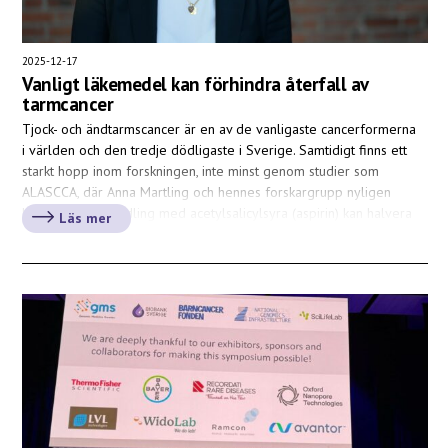
2025-12-17
Vanligt läkemedel kan förhindra återfall av
tarmcancer
Tjock- och ändtarmscancer är en av de vanligaste cancerformerna
i världen och den tredje dödligaste i Sverige. Samtidigt finns ett
starkt hopp inom forskningen, inte minst genom studier som
ALASCCA, där Anna Martling och hennes forskargrupp nyligen
bevisat att behandling med acetylsalicylsyra (aspirin) kan halvera
Läs mer
risken för återfall av tarmcancer. Anna Martling är professor i […]