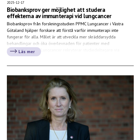
2025-12-17
Biobanksprov ger möjlighet att studera
effekterna av immunterapi vid lungcancer
Biobanksprov från forskningsstudien PPMC Lungcancer i Västra
Götaland hjälper forskare att förstå varför immunterapi inte
fungerar för alla. Målet är att utveckla mer skräddarsydda
behandlingar och öka överlevnaden för patienter med
lungcancer. PPMC Lungcancer rekryterar studiedeltagare via
Läs mer
mottagningar på Sahlgrenska Universitetssjukhuset i Göteborg där
patienter utreds och behandlas för lungcancer. I dagsläget finns
1250 prov […]