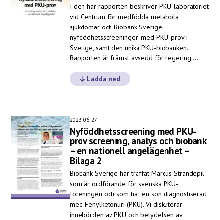
I den här rapporten beskriver PKU-laboratoriet
vid Centrum för medfödda metabola
sjukdomar och Biobank Sverige
nyföddhetsscreeningen med PKU-prov i
Sverige, samt den unika PKU-biobanken.
Rapporten är främst avsedd för regering,…
Ladda ned
2023-06-27
Nyföddhetsscreening med PKU-
prov screening, analys och biobank
– en nationell angelägenhet –
Bilaga 2
Biobank Sverige har träffat Marcus Strandepil
som är ordförande för svenska PKU-
föreningen och som har en son diagnostiserad
med Fenylketonuri (PKU). Vi diskuterar
innebörden av PKU och betydelsen av