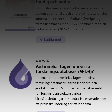
för dig och andra
Informationsmaterialet Biobanker – en resurs
genom livet för dig och andra kompletterar det
informationspaket som Biobank Sverige tagit
fram tillsammans med 1177 i samband med att
biobankslagen (2023:38) trädde i…
Ladda ned
2026-01-20
Vad innebär lagen om vissa
forskningsdatabaser (VFDB)?
I denna rapport beskrivs lagen om vissa
forskningsdatabaser utifrån innebörd och
juridisk tolkning. Rapporten är främst avsedd
för forskningsprojektansvariga,
lärosätesledningar och andra intresserade som
ett praktiskt underlag för att bedöma…