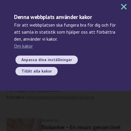
MENY
Denna webbplats använder kakor
För att webbplatsen ska fungera bra för dig och för
att samla in statistik som hjälper oss att förbättra
den, använder vi kakor.
Sök
Om kakor
Start
/ Publikationer
Publikationer
Anpassa dina inställningar
Här samlar vi publikationer från Biobank Sverige eller
Tillåt alla kakor
där Biobank Sverige varit delaktig.
För frågor eller synpunkter,
kontakta
kommunikation@biobanksverige.se
2026-06-18
Biobanker – En resurs genom livet