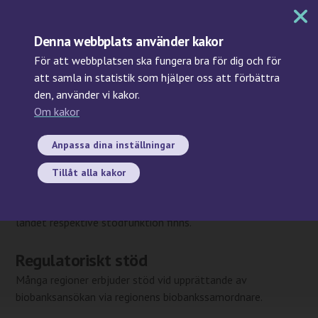
MENY
Denna webbplats använder kakor
För att webbplatsen ska fungera bra för dig och för
att samla in statistik som hjälper oss att förbättra
den, använder vi kakor.
Sök
Om kakor
Start
/
Forskning
/ Tjänstekarta
Tjänstekarta
Anpassa dina inställningar
På flera platser runtom i Sverige erbjuds operativt och
Tillåt alla kakor
regulatoriskt stöd inom biobankning för dig som forskar. I
vår tjänstekarta kan du hitta kontaktuppgifter och var i
landet respektive stödfunktion finns.
Regulatoriskt stöd
Många regioner erbjuder stöd vid upprättande av
biobanksansökan via regionens biobankssamordnare.