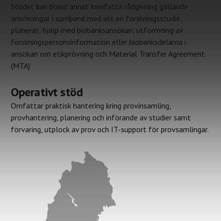
Stödet kan bland annat innefatta rådgivning gällande
ansökningar i samband med att en forskningsstudie
planeras, hjälp med biobanksansökan, utformning av
forskningspersonsinformation eller biobanksdelarna i
ansökan om etikprövning och Material Transfer Agreement
(MTA)
Operativt stöd
Omfattar praktisk hantering kring provinsamling,
provhantering, planering och införande av studier samt
förvaring, utplock av prov och IT-support för provsamlingar.