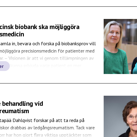
skt underlag för forskning om hjärt-
 säger Carl Johan Östgren, nationell
dare för SCAPIS […]
cinsk biobank ska möjliggöra
nsmedicin
mla in, bevara och forska på biobanksprov vill
möjliggöra precisionsmedicin för patienter med
r. – Visionen är att vi genom tillämpningen av
t ska kunna erbjuda varje patient en mer
er
erad diagnos och behandling. Inga Soveri är
ch docent i njurmedicin och projektkoordinator
 för det nationella projektet […]
 behandling vid
sreumatism
tapää Dahlqvist forskar på att ta reda på
iskor drabbas av ledgångsreumatism. Tack vare
rr har hon gjort flera viktiga upptäckter som