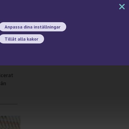
MENY
DOKUMENT
SÖK
BYT SPRÅK
Anpassa dina inställningar
Tillåt alla kakor
Sök
icerat
rån