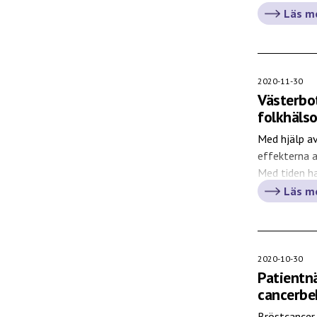
hjälper läka
Läs m
2020-11-30
Västerbot
folkhäls
Med hjälp av
effekterna a
Med tiden h
att han idag
Läs m
2020-10-30
Patientnä
cancerbe
Bröstcancer