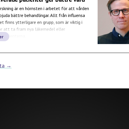
rskning är en hörnsten i arbetet för att vården
bjuda bättre behandlingar. Allt från influensa
Det finns ytterligare en grupp, som är viktig i
r att ta fram nya läkemedel eller
: patienterna.
er
ta →