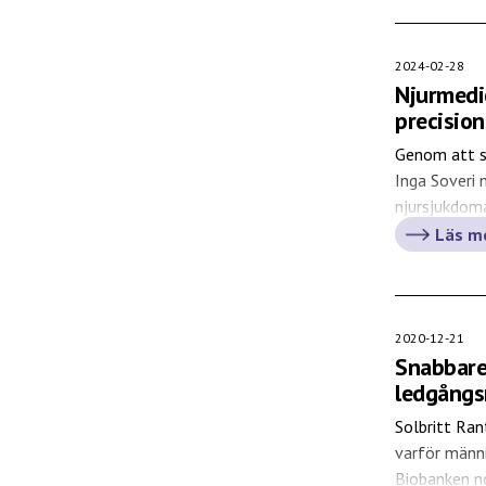
ett fantasti
kärlsjukdom,
forskningsle
2024-02-28
Njurmedi
precisio
Genom att sa
Inga Soveri 
njursjukdoma
våra resulta
Läs m
individualis
överläkare o
från Uppsala
2020-12-21
Snabbare
ledgång
Solbritt Ran
varför männ
Biobanken no