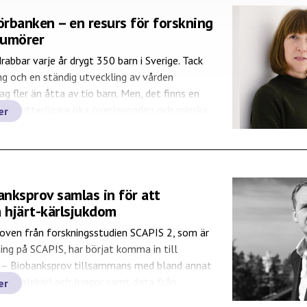
rbanken – en resurs för forskning
tumörer
rabbar varje år drygt 350 barn i Sverige. Tack
ng och en ständig utveckling av vården
ag fler än åtta av tio barn. Men, det finns en
 att ytterligare öka överlevnaden och minska
er
kationer, såsom exempelvis hjärntrötthet och
inlärningsrubbningar, orsakade av den intensiva
n. Barntumörbanken är […]
anksprov samlas in för att
a hjärt-kärlsjukdom
oven från forskningsstudien SCAPIS 2, som är
ing på SCAPIS, har börjat komma in till
. – Biobanksprov tillsammans med bland annat
ärta, halskärl och lungor samt data från
er
nstester och enkätsvar om levnadsvanor ger