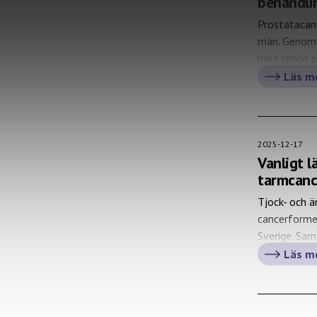
behandli
Prostatacanc
män. Genom 
med spridd p
och hans kol
Läs m
effektiva be
minska onödi
2025-12-17
Vanligt l
tarmcanc
Tjock- och ä
cancerformer
Sverige. Sam
inte minst 
Läs m
och hennes f
med acetylsal
återfall av 