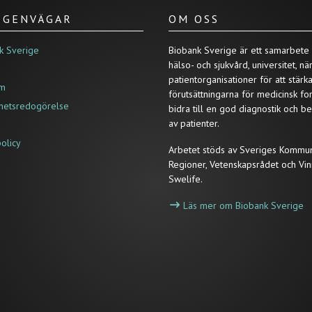
/ GENVÄGAR
OM OSS
k Sverige
Biobank Sverige är ett samarbete
hälso- och sjukvård, universitet, nä
patientorganisationer för att stärk
um
förutsättningarna för medicinsk fo
ghetsredogörelse
bidra till en god diagnostik och b
av patienter.
policy
Arbetet stöds av Sveriges Kommu
Regioner, Vetenskapsrådet och Vin
Swelife.
Läs mer om Biobank Sverige