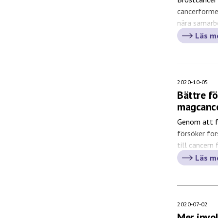
cancerformer
nära samarb
snabbt föra 
Läs m
2020-10-05
Bättre f
magcanc
Genom att f
försöker for
till cancern
Läs m
2020-07-02
Mer invol