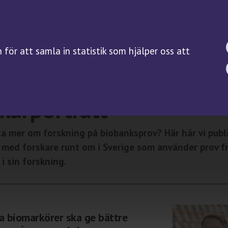
BIOBANKSLAGEN
FORSKNING
SAMTYCKE
Forskningsguiden
för att samla in statistik som hjälper oss att
Kliniska prövningar på
biobanksprov
banker
/ Forskarporträtt
Servicefunktioner
karporträtt
eta mer om forskning på biobanksprov? Här här vi publ
r med forskare runt om i Sverige som använder prov f
i sin forskning.
a biomarkörer ska ge bättre