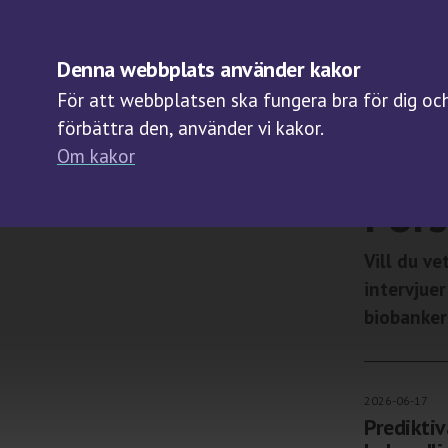
OM BIOBANKER
Denna webbplats använder kakor
För att webbplatsen ska fungera bra för dig och 
förbättra den, använder vi kakor.
Om kakor
Start
/
Om bio
Fors
Vill du v
intervjue
biobanker 
2026-06-17
Prediktiv