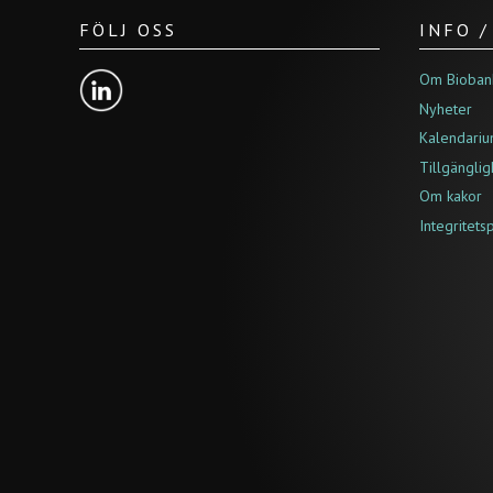
FÖLJ OSS
INFO 
Om Bioban
Nyheter
Kalendari
Tillgängli
Om kakor
Integritets