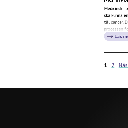
Medicinsk fo
ska kunna er
till cancer. 
processen fö
behandlingar
Läs m
1
2
Näs