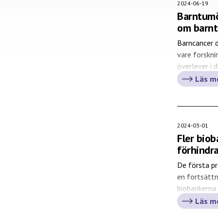
2024-06-19
Barntumö
om barn
Barncancer d
vare forskni
överlever i d
stark önskan
Läs m
sena kompli
balans- och 
behandlinge
2024-03-01
Fler biob
förhindr
De första pr
en fortsättn
biobankerna
bilder av hj
Läs m
lungfunktio