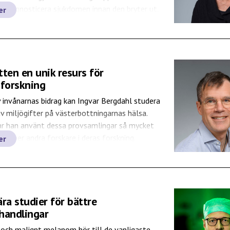
re diagnosticera sjukdomen innan den bryter ut.
er
ten en unik resurs för
oforskning
 invånarnas bidrag kan Ingvar Bergdahl studera
v miljögifter på västerbottningarnas hälsa.
ar han använt dessa provsamlingar så mycket
 hjälper andra forskare i deras forskning.
er
ra studier för bättre
handlingar
 och malignt melanom hör till de vanligaste