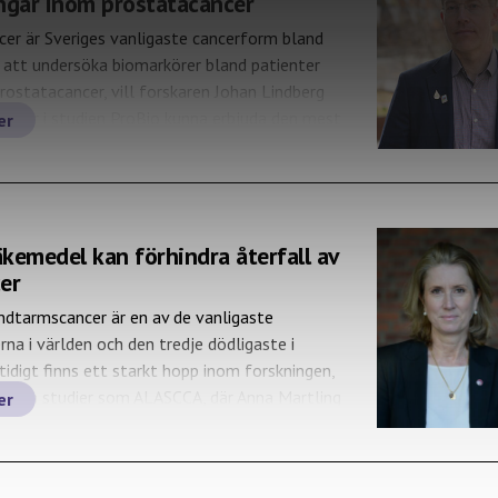
ngar inom prostatacancer
er är Sveriges vanligaste cancerform bland
att undersöka biomarkörer bland patienter
rostatacancer, vill forskaren Johan Lindberg
legor i studien ProBio kunna erbjuda den mest
er
handlingen till varje patient och samtidigt
gt lidande och biverkningar.
äkemedel kan förhindra återfall av
er
ndtarmscancer är en av de vanligaste
na i världen och den tredje dödligaste i
tidigt finns ett starkt hopp inom forskningen,
genom studier som ALASCCA, där Anna Martling
er
orskargrupp nyligen bevisat att behandling
icylsyra (aspirin) kan halvera risken för
tarmcancer. Anna Martling är professor i […]