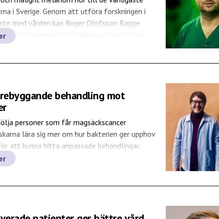
na i Sverige. Genom att utföra forskningen i
ete med vården kan Roger Olofsson Bagge
in forskningsresultat i konkreta behandlingar.
er
örebyggande behandling mot
er
ölja personer som får magsäckscancer
skarna lära sig mer om hur bakterien ger upphov
 för att kunna hitta anpassade behandlingar.
er
verade patienter ger bättre vård