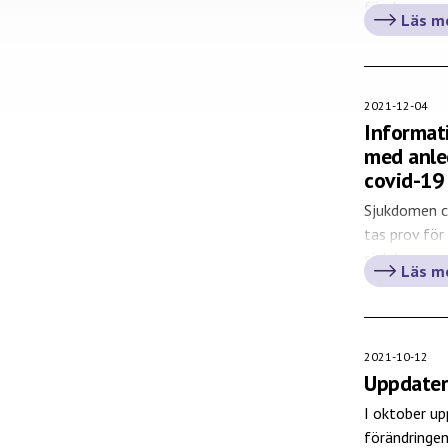
förekommande
Läs m
biobankslage
Apotekarsoc
(Biobank Sve
2021-12-04
Informati
med anle
covid-19
Sjukdomen co
tas prov för
sjukdomen co
Läs m
mot viruset
som tas fall
smittskydds
som vid anal
2021-10-12
Uppdater
I oktober up
förändringen