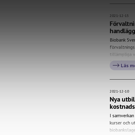
2021-12-15
Förvaltn
handlägg
Biobank Sver
förvaltnings
tillämpliga 
förvaltnings
Läs m
upplysningss
möjlighet f
handläggnin
2021-12-10
Nya utbi
kostnads
I samverkan 
kurser och u
biobankslage