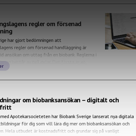
ingslagens regler om försenad
ning
ige har gjort bedömningen att
lagens regler om försenad handläggning är
vid ansökan om uttag från en biobank. Reglerna i
lagen består av två delar. Det första är en
er
kyldighet och den andra delen en processuell
ör den sökande att överklaga långsam
g.
ldningar om biobanksansökan – digitalt och
fritt
med Apotekarsocieteten har Biobank Sverige lanserat nya digitala
tbildningar för dig som vill lära dig mer om biobanksansökan och
n. Hela utbudet är kostnadsfritt och grundar sig på vanligt