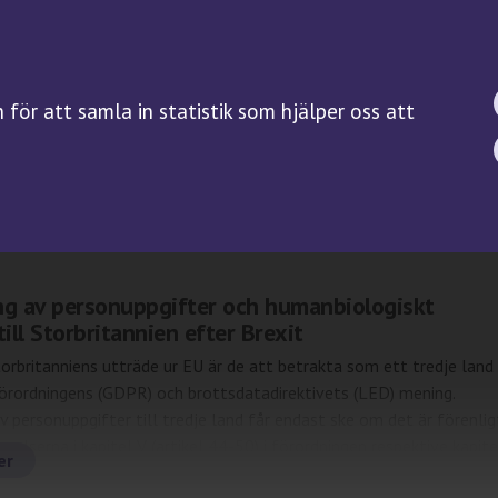
BIOBANKSLAGEN
FORSKNING
SAMTYCKE
Forskningsguiden
för att samla in statistik som hjälper oss att
Kliniska prövningar på
biobanksprov
v: Divi
Servicefunktioner
ng av personuppgifter och humanbiologiskt
till Storbritannien efter Brexit
orbritanniens utträde ur EU är de att betrakta som ett tredje land 
örordningens (GDPR) och brottsdatadirektivets (LED) mening.
v personuppgifter till tredje land får endast ske om det är förenlig
lserna i kapitel V (artikel 44-50) i förordningen respektive kapite
er
-40) i direktivet. Den 28 juni 2021 […]