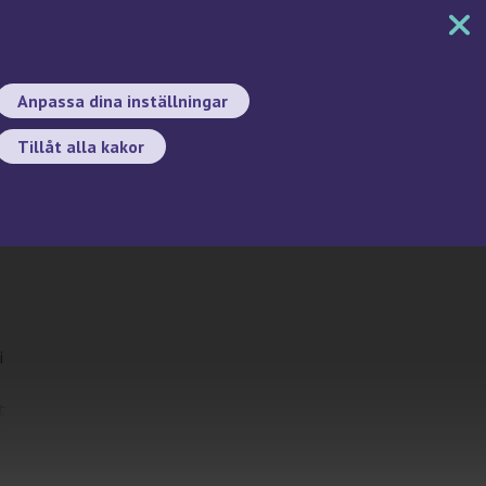
MENY
DOKUMENT
SÖK
BYT SPRÅK
Anpassa dina inställningar
Tillåt alla kakor
Sök
i
t
l