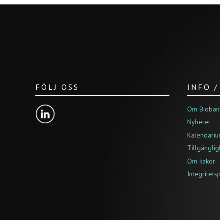
FÖLJ OSS
INFO 
Om Bioban
Nyheter
Kalendari
Tillgängli
Om kakor
Integritets