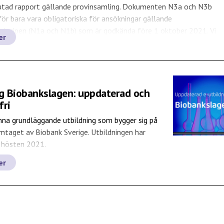
lutad rapport gällande provinsamling. Dokumenten N3a och N3b
r bara vara obligatoriska för ansökningar gällande
rincipen (N1a och N1b) som är godkända före 1 oktober 2021. Vi
er
 alla berörda […]
ng Biobankslagen: uppdaterad och
fri
nna grundläggande utbildning som bygger sig på
mtaget av Biobank Sverige. Utbildningen har
 hösten 2021.
er