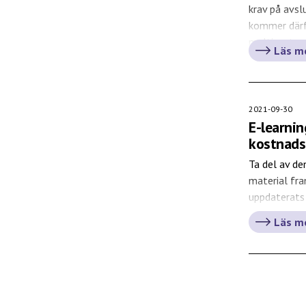
krav på avs
kommer därfö
multicenterp
Läs m
vill uppmana
2021-09-30
E-learni
kostnads
Ta del av de
material fra
uppdaterats
Läs m