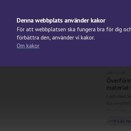
OM BIOBANKER
Denna webbplats använder kakor
För att webbplatsen ska fungera bra för dig och 
förbättra den, använder vi kakor.
Om kakor
Arki
2021-12-15
Överföri
material 
I och med St
dataskyddsf
Överföring a
med bestämme
Läs m
V (artikel 35