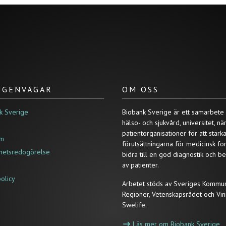
/ GENVÄGAR
OM OSS
k Sverige
Biobank Sverige är ett samarbete
hälso- och sjukvård, universitet, nä
patientorganisationer för att stärk
um
förutsättningarna för medicinsk fo
ghetsredogörelse
bidra till en god diagnostik och b
av patienter.
policy
Arbetet stöds av Sveriges Kommu
Regioner, Vetenskapsrådet och Vin
Swelife.
Läs mer om Biobank Sverige