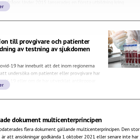
 frågor. Under 2015 lanserades en första utbildning kring
er
n. Bakom initiativet stod då
ieteten/Läkemedelsakademin, ASCRO, Nationella biobanksrådet
rige) och LIF […]
on till provgivare och patienter
dning av testning av sjukdomen
vid-19 har inneburit att det inom regionerna
 att undersöka om patienter eller provgivare har
vid-19 eller om de har utvecklat antikroppar
er
 som orsakar covid-19 (SARS-CoV-2). De prov
er inom Smittskyddslagen (SmL) och ingår i
arbetet. Det innebär att om du lämnar ett prov
ys […]
ade dokument multicenterprincipen
pdaterades flera dokument gällande multicenterprincipen. Den sto
 är att ansökningar godkända 1 oktober 2021 eller senare inte har