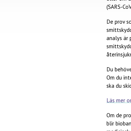
(SARS-CoV
De prov so
smittskyd
analys är
smittskyd
återinsjuk
Du behöver
Om du inte
ska du ski
Läs mer o
Om de pro
blir bioba