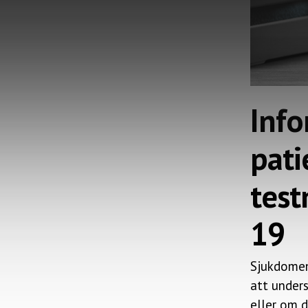
Info
pati
test
19
Sjukdomen 
att under
eller om d