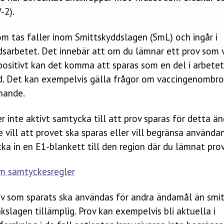
-2).
m tas faller inom Smittskyddslagen (SmL) och ingår i
dsarbetet. Det innebär att om du lämnar ett prov som 
 positivt kan det komma att sparas som en del i arbete
d. Det kan exempelvis gälla frågor om vaccingenombro
nande.
 inte aktivt samtycka till att prov sparas för detta ä
 vill att provet ska sparas eller vill begränsa använda
cka in en E1-blankett
till den region där du lämnat prov
m samtyckesregler
v som sparats ska användas för andra ändamål än smi
nkslagen tillämplig. Prov kan exempelvis bli aktuella i