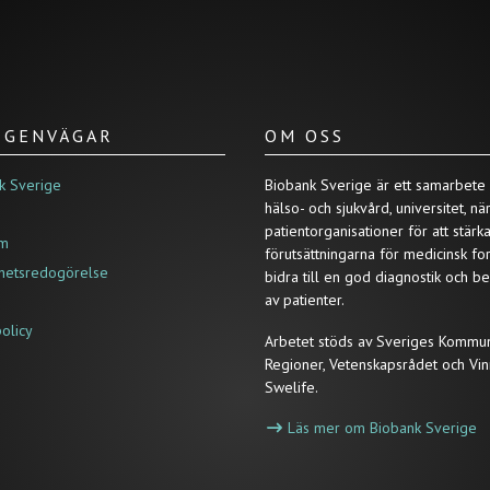
/ GENVÄGAR
OM OSS
k Sverige
Biobank Sverige är ett samarbete
hälso- och sjukvård, universitet, nä
patientorganisationer för att stärk
um
förutsättningarna för medicinsk fo
ghetsredogörelse
bidra till en god diagnostik och b
av patienter.
policy
Arbetet stöds av Sveriges Kommu
Regioner, Vetenskapsrådet och Vin
Swelife.
Läs mer om Biobank Sverige