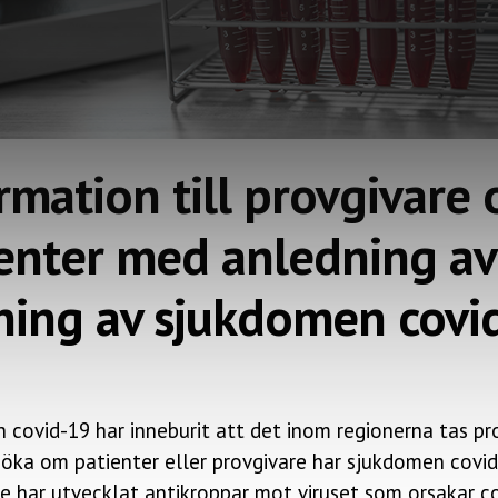
rmation till provgivare 
enter med anledning av
ning av sjukdomen covi
covid-19 har inneburit att det inom regionerna tas pr
söka om patienter eller provgivare har sjukdomen covi
e har utvecklat antikroppar mot viruset som orsakar c