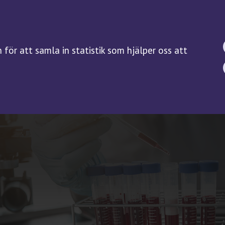
BIOBANKSLAGEN
FORSKNING
SAMTYCKE
Forskningsguiden
för att samla in statistik som hjälper oss att
Kliniska prövningar på
biobanksprov
Servicefunktioner