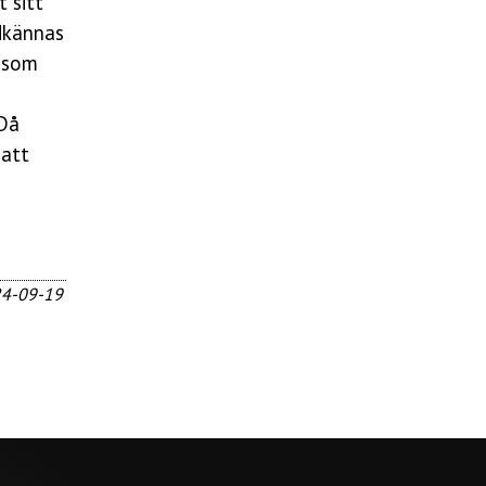
 sitt
odkännas
 som
 Då
 att
24-09-19