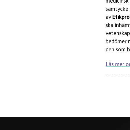
medicinsk 
samtycke 
av
Etikpr
ska inhäm
vetenskapl
bedömer m
den som h
Läs mer o