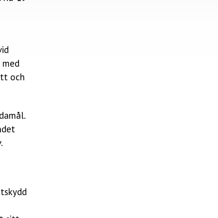
vid
t med
tt och
ndamål.
ndet
.
ttskydd