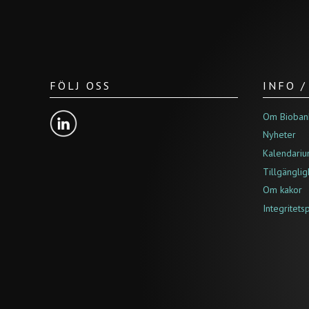
FÖLJ OSS
INFO 
Om Bioban
Nyheter
Kalendari
Tillgängli
Om kakor
Integritets