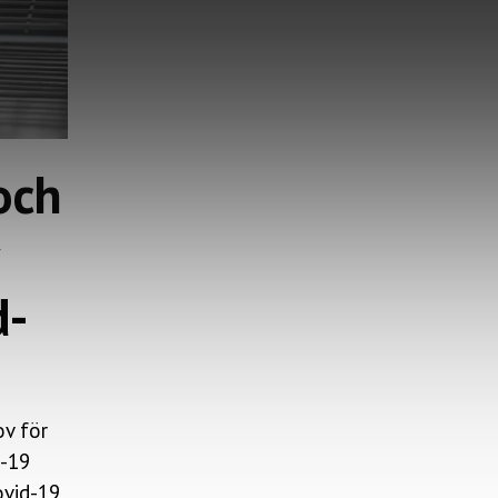
och
d-
ov för
d-19
ovid-19