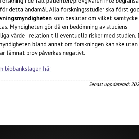
forskning i de fall patienten/provgivaren inte begränsat
för detta ändamål. Alla forskningsstudier ska först g
övningsmyndigheten
som beslutar om vilket samtycke
tas. Myndigheten gör då en bedömning av studiens
iga värde i relation till eventuella risker med studien.
yndigheten bland annat om forskningen kan ske utan
ar lämnat prov påverkas negativt.
m biobankslagen här
Senast uppdaterad: 20