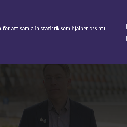
BIOBANKSLAGEN
FORSKNING
SAMTYCKE
Forskningsguiden
för att samla in statistik som hjälper oss att
Kliniska prövningar på
biobanksprov
Servicefunktioner