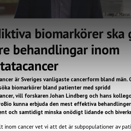
iktiva biomarkörer ska 
re behandlingar inom
tatacancer
ancer är Sveriges vanligaste cancerform bland män.
söka biomarkörer bland patienter med spridd
ancer, vill forskaren Johan Lindberg och hans kollego
roBio kunna erbjuda den mest effektiva behandlingen 
ient och samtidigt minska onödigt lidande och biverk
t inom cancer vet vi att det är subpopulationer av pat