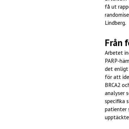
få ut rapp
randomiser
Lindberg.
Från f
Arbetet in
PARP-hämm
det enligt
för att id
BRCA2 och
analyser s
specifika 
patienter
upptäckte