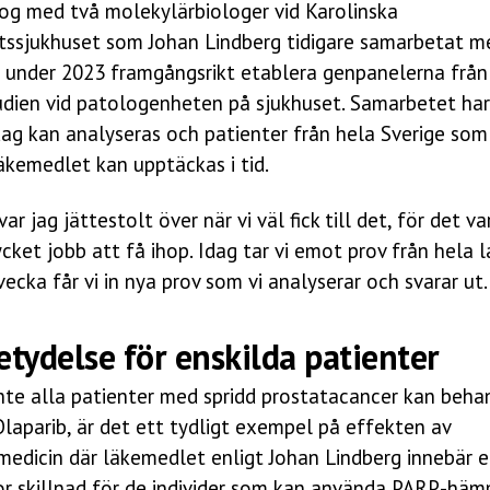
log med två molekylärbiologer vid Karolinska
etssjukhuset som Johan Lindberg tidigare samarbetat m
 under 2023 framgångsrikt etablera genpanelerna från
udien vid patologenheten på sjukhuset. Samarbetet har
dag kan analyseras och patienter från hela Sverige som
äkemedlet kan upptäckas i tid.
ar jag jättestolt över när vi väl fick till det, för det va
cket jobb att få ihop. Idag tar vi emot prov från hela 
vecka får vi in nya prov som vi analyserar och svarar ut.
etydelse för enskilda patienter
nte alla patienter med spridd prostatacancer kan beha
laparib, är det ett tydligt exempel på effekten av
medicin där läkemedlet enligt Johan Lindberg innebär 
tor skillnad för de individer som kan använda PARP-hä