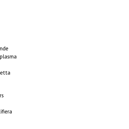
ande
i plasma
detta
rs
ifiera