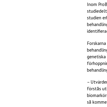
Inom ProB
studiedelt
studien e
behandlin
identifier
Forskarna 
behandlin
genetiska 
förhoppni
behandlin
– Utvärder
förstås ut
biomarkörs
så kommer 