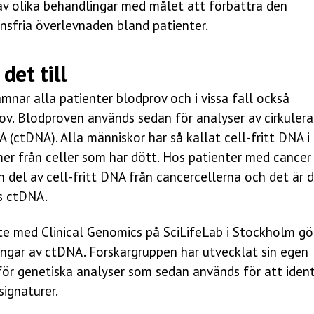
av olika behandlingar med målet att förbättra den
nsfria överlevnaden bland patienter.
 det till
ämnar alla patienter blodprov och i vissa fall också
ov. Blodproven används sedan för analyser av cirkuler
(ctDNA). Alla människor har så kallat cell-fritt DNA 
r från celler som har dött. Hos patienter med cancer
del av cell-fritt DNA från cancercellerna och det är 
s ctDNA.
te med Clinical Genomics på SciLifeLab i Stockholm gö
ingar av ctDNA. Forskargruppen har utvecklat sin egen
ör genetiska analyser som sedan används för att ident
ignaturer.