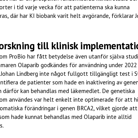
orter i tid varje vecka för att patienterna ska kunna
as, där har KI biobank varit helt avgörande, förklarar 
orskning till klinisk implementat
om ProBio har fått betydelse även utanför själva stud
aren Olaparib godkändes för användning under 2022
 Johan Lindberg inte något fullgott tillgängligt test i S
entifiera de patienter som hade en inaktivering av gene
 därför kan behandlas med läkemedlet. De genetiska
om användes var helt enkelt inte optimerade för att h
somatiska förändringar i genen BRCA2, vilket gjorde att
 som hade kunnat behandlas med Olaparib inte alltid
s.