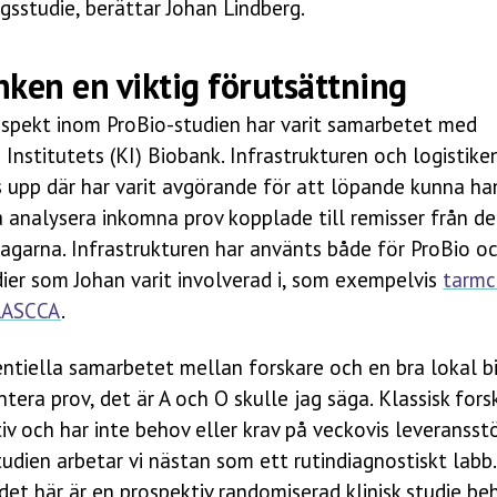
gsstudie, berättar Johan Lindberg.
ken en viktig förutsättning
 aspekt inom ProBio-studien har varit samarbetet med
 Institutets (KI) Biobank. Infrastrukturen och logistik
s upp där har varit avgörande för att löpande kunna ha
analysera inkomna prov kopplade till remisser från de
agarna. Infrastrukturen har använts både för ProBio o
ier som Johan varit involverad i, som exempelvis
tarmc
LASCCA
.
entiella samarbetet mellan forskare och en bra lokal b
ntera prov, det är A och O skulle jag säga. Klassisk fors
iv och har inte behov eller krav på veckovis leveranss
tudien arbetar vi nästan som ett rutindiagnostiskt labb.
et här är en prospektiv randomiserad klinisk studie beh