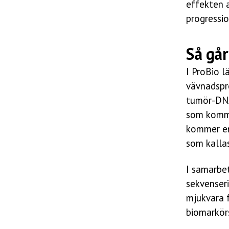
effekten 
progressio
Så går
I ProBio l
vävnadspr
tumör-DNA 
som komme
kommer en 
som kalla
I samarbe
sekvenser
mjukvara f
biomarkörs