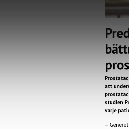
Pred
bätt
pros
Prostatac
att under
prostatac
studien P
varje pat
–
Generell