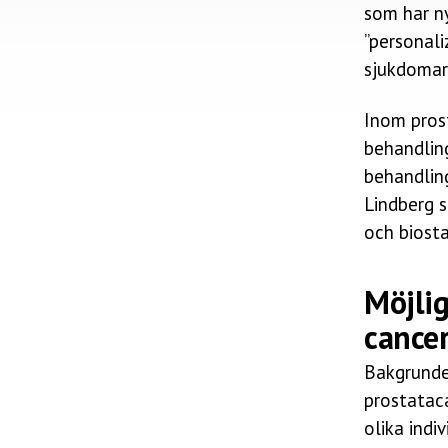
som har ny
”personali
sjukdomar
Inom pros
behandling
behandling
Lindberg s
och biosta
Möjlig
cance
Bakgrunden
prostatac
olika indi