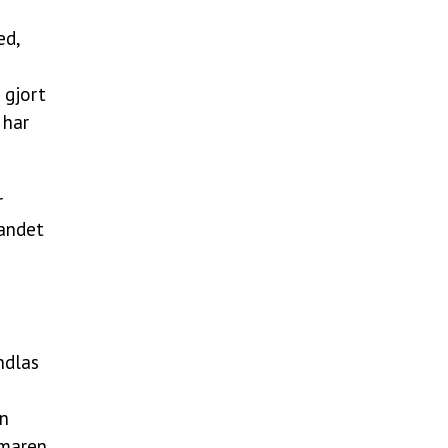
ed,
 gjort
 har
r
landet
ndlas
en
mmaren.