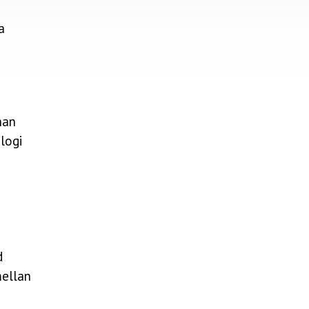
a
han
logi
d
mellan