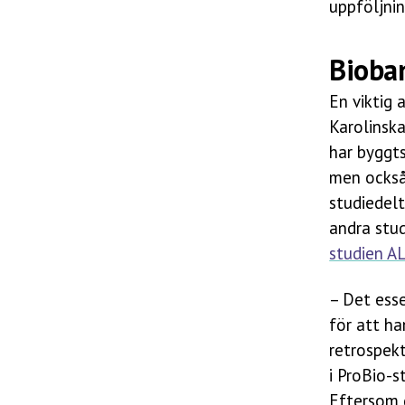
uppföljnin
Bioban
En viktig
Karolinska
har byggt
men också 
studiedelt
andra stud
studien A
– Det ess
för att ha
retrospekt
i ProBio-s
Eftersom d