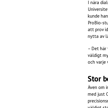
I nära dia
Universit
kunde han
ProBio-st
att prov i
nytta av l
– Det här v
väldigt my
och varje 
Stor b
Även om i
med just O
precisions
väldigt s