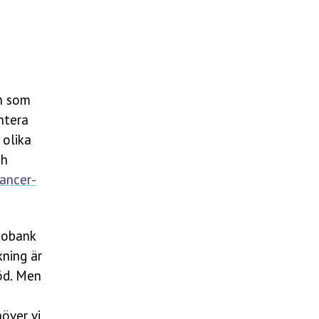
en som
ntera
 olika
ch
ancer-
iobank
kning är
töd. Men
över vi