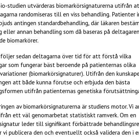
io-studien utvärderas biomarkörsignaturerna utifrån a
agarna randomiseras till en viss behandling. Patienter
rbjuds antingen standardbehandling, där läkaren bestä
g eller annan behandling som då baseras på deltagare
ade biomarkörer.
följer sedan deltagarna över tid för att förstå vilka
gar som fungerar bäst beroende på patienternas olika
variationer (biomarkörsignaturer). Utifrån den kunskap
ngen att både kunna förutse och erbjuda den bästa
gsformen utifrån patienternas genetiska förutsättninga
ingen av biomarkörsignaturerna är studiens motor. Vi a
ifrån ett väl genomarbetat statistiskt ramverk. Om en
ignatur leder till signifikant förbättrade behandlingsr
vi publicera den och eventuellt också validera den i e