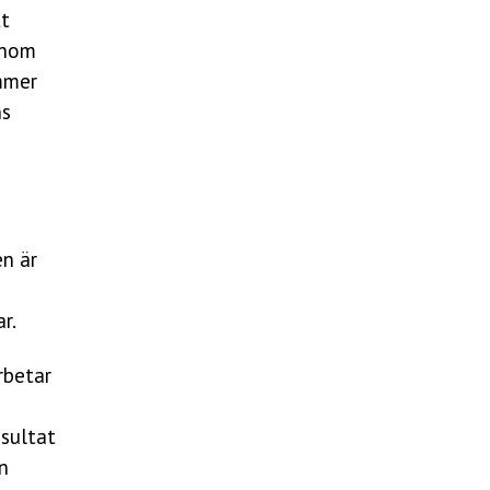
tt
 inom
mmer
ns
en är
r.
rbetar
esultat
n