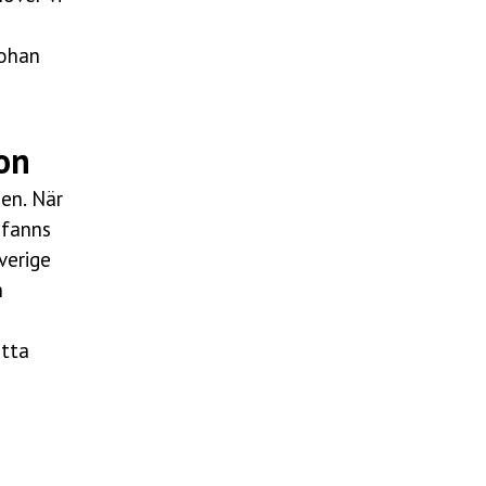
Johan
ion
ien. När
 fanns
verige
n
itta