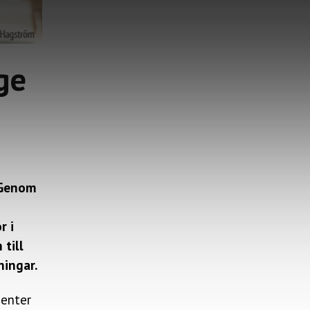
ge
 Genom
r i
till
ningar.
ienter