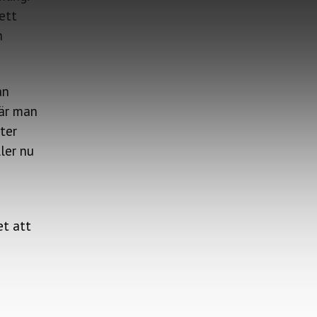
ett
h
an
när man
ter
ler nu
et att