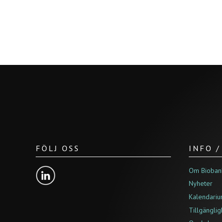
FÖLJ OSS
INFO 
Om Bioban
Nyheter
Kalendari
Tillgängli