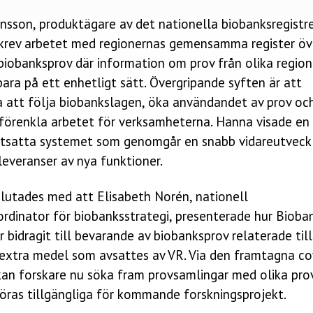
nsson, produktägare av det nationella biobanksregistr
krev arbetet med regionernas gemensamma register öv
biobanksprov där information om prov från olika region
ara på ett enhetligt sätt. Övergripande syften är att
a att följa biobankslagen, öka användandet av prov oc
 förenkla arbetet för verksamheterna. Hanna visade e
iftsatta systemet som genomgår en snabb vidareutveck
everanser av nya funktioner.
lutades med att Elisabeth Norén, nationell
rdinator för biobanksstrategi, presenterade hur Bioba
r bidragit till bevarande av biobanksprov relaterade till
e extra medel som avsattes av VR. Via den framtagna co
kan forskare nu söka fram provsamlingar med olika pro
öras tillgängliga för kommande forskningsprojekt.