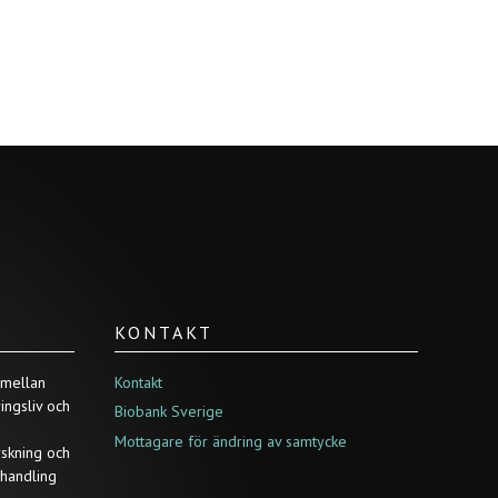
KONTAKT
 mellan
Kontakt
ringsliv och
Biobank Sverige
a
Mottagare för ändring av samtycke
rskning och
ehandling