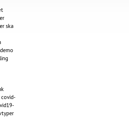
et
er
er ska
h
n demo
ling
nk
 covid-
vid19-
vtyper