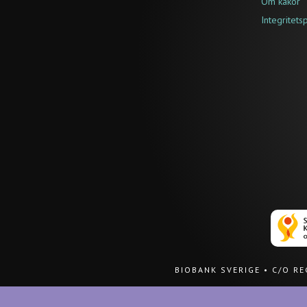
Om kakor
Integritets
BIOBANK SVERIGE
•
C/O R