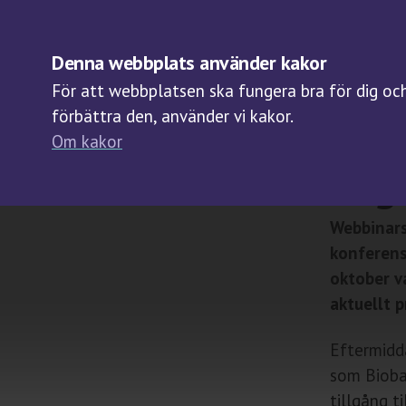
OM BIOBANKER
Denna webbplats använder kakor
För att webbplatsen ska fungera bra för dig och 
förbättra den, använder vi kakor.
Om kakor
2021-12-15
Regi
Webbinars
konferens
oktober v
aktuellt 
Eftermidd
som Bioban
tillgång t