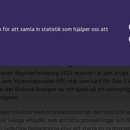
BIOBANKSLAGEN
FORSKNING
SAMTYCKE
Forskningsguiden
för att samla in statistik som hjälper oss att
Kliniska prövningar på
biobanksprov
Servicefunktioner
sterforskning 2021
erien Registerforskning 2021 ersatte i år den årliga
 som Vetenskapsrådet (VR) står som värd för. Den 13
ar det Biobank Sveriges tur att bjuda på ett matnytti
program.
agen inleddes med en presentation om det stöd och se
k Sverige erbjuder, som att hitta provsamlingar och f
ill befintliga biobanksprov eller att starta en ny provsa