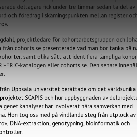
serade deltagare fick under tre timmar sedan ta del av 
rd och föredrag i skärningspunkten mellan register oc
rov.
rgdahl, projektledare för kohortarbetsgruppen och Joh
 från cohorts.se presenterade vad man bör tänka på 
ohorter, samt olika sätt att identifiera lämpliga kohor
-ERIC-katalogen eller cohorts.se. Den senare innehål
r.
 från Uppsala universitet berättade om det världsunika
sprojektet SCAPIS och hur uppbyggnaden av delprojekt
 genetikanalyser har involverat nära samverkan med
na. Hon tog oss med på vindlande steg från utplock av
rov, DNA-extraktion, genotypning, bioinformatik och
ontroller.