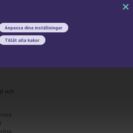
MENY
DOKUMENT
SÖK
BYT SPRÅK
Anpassa dina inställningar
Tillåt alla kakor
Sök
gt och
rvice
å
mling.