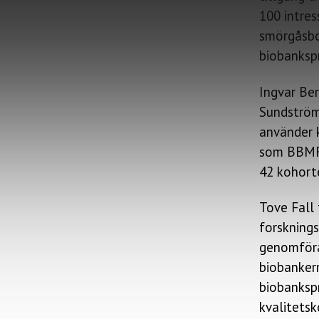
100 intres
smörgåsbo
biobanksp
Ingvar Be
Sundström
använder k
som BBMRI
42 kohorte
Tove Fall
forskning
genomföra
biobanker
biobanksp
kvalitetsk