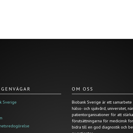
/ GENVÄGAR
OM OSS
k Sverige
Biobank Sverige är ett samarbete
hälso- och sjukvård, universitet, nä
patientorganisationer för att stärk
um
förutsättningarna för medicinsk fo
ghetsredogörelse
bidra till en god diagnostik och b