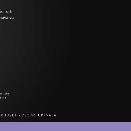
ner och
nova via
ulteter.
a via
UKHUSET
•
751 85 UPPSALA