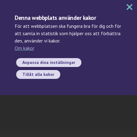
MENY
Denna webbplats använder kakor
För att webbplatsen ska fungera bra för dig och för
att samla in statistik som hjälper oss att förbättra
den, använder vi kakor.
Sök
Om kakor
Svenska
biobanksregistret/Swedish
Anpassa dina inställningar
Biobank Register
Tillåt alla kakor