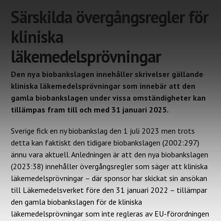
Särskilda övergångsregler för
kliniska
läkemedelsprövningar
Den nya biobankslagen innehåller skrivelser gällande
kliniska läkemedelsprövningar som innebär att den
gamla biobankslagen under vissa omständigheter kan
tillämpas fram till och med 31 januari 2025.
Sverige fick en ny biobankslag den 1 juli 2023 men trots
detta kan faktiskt den tidigare biobankslagen (2002:297)
ännu vara aktuell. Anledningen är att den nya biobankslagen
(2023:38) innehåller övergångsregler som säger att kliniska
läkemedelsprövningar – där sponsor har skickat sin ansökan
till Läkemedelsverket före den 31 januari 2022 – tillämpar
den gamla biobankslagen för de kliniska
läkemedelsprövningar som inte regleras av EU-förordningen