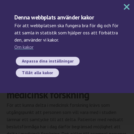
MENY
Denna webbplats använder kakor
För att webbplatsen ska fungera bra för dig och för
att samla in statistik som hjälper oss att förbättra
den, använder vi kakor.
Sök
Om kakor
2026-06-17
Förslag från utredning ökar
Anpassa dina inställningar
förutsättningarna för
Tillåt alla kakor
patienter att delta i
medicinsk forskning
För att kunna delta i medicinsk forskning krävs som
utgångspunkt att personen som vill vara med i studien
lämnar ett samtycke till att delta. Patienter med nedsatt
beslutsförmåga har i dag därför begränsad möjlighet att
delta i medicinsk forskning. Det gäller till exempel personer