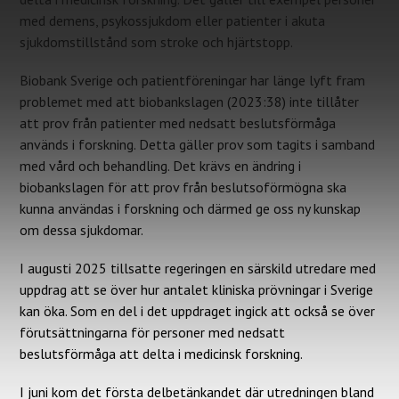
med demens, psykossjukdom eller patienter i akuta
sjukdomstillstånd som stroke och hjärtstopp.
Biobank Sverige och patientföreningar har länge lyft fram
problemet med att biobankslagen (2023:38) inte tillåter
att prov från patienter med nedsatt beslutsförmåga
används i forskning. Detta gäller prov som tagits i samband
med vård och behandling. Det krävs en ändring i
biobankslagen för att prov från beslutsoförmögna ska
kunna användas i forskning och därmed ge oss ny kunskap
om dessa sjukdomar.
I augusti 2025 tillsatte regeringen en särskild utredare med
uppdrag att se över hur antalet kliniska prövningar i Sverige
kan öka. Som en del i det uppdraget ingick att också se över
förutsättningarna för personer med nedsatt
beslutsförmåga att delta i medicinsk forskning.
I juni kom det första delbetänkandet där utredningen bland