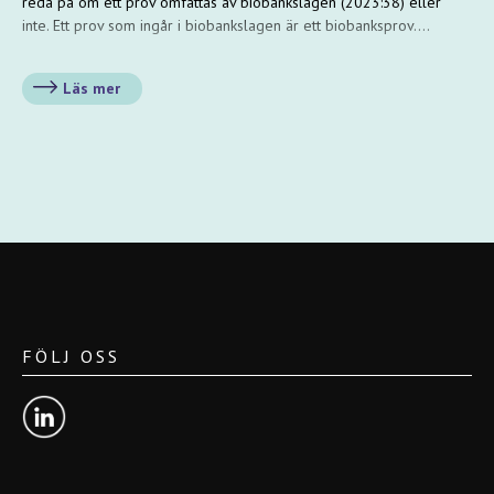
reda på om ett prov omfattas av biobankslagen (2023:38) eller
inte. Ett prov som ingår i biobankslagen är ett biobanksprov.…
Läs mer
FÖLJ OSS