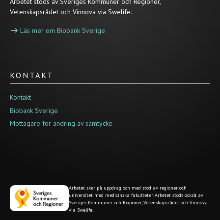
Arbetet stöds av Sveriges Kommuner och Regioner,
Vetenskapsrådet och Vinnova via Swelife.
Läs mer om Biobank Sverige
KONTAKT
Kontakt
Biobank Sverige
Mottagare för ändring av samtycke
Arbetet sker på uppdrag och med stöd av regioner och
universitet med medicinska fakulteter. Arbetet stöds också av
Sveriges Kommuner och Regioner, Vetenskapsrådet och Vinnova
via Swelife.