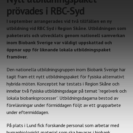
prövades i RBC-Syd
I september arrangerades vid två tillfällen en ny
utbildning vid RBC Syd i Region Skåne. Utbildningen som
paketerats och utvecklats genom nationell samverkan
inom Biobank Sverige var väldigt uppskattad och
öppnar upp för liknande lokala utbildningspaket
framöver.
Den nationella utbildningsgruppen inom Biobank Sverige har
tagit fram ett nytt utbildningspaket för fysiska alternativt
hybrida möten. Konceptet har testats i Region Skåne och
innebar två fysiska utbildningsdagar på temat ”regelverk och
lokala biobanksprocesser”. Utbildningsdagarna bestod av
föreläsningar under förmiddagen följt av ett grupparbete
under eftermiddagen.
På plats i Lund fick forskande personal som arbetar med
humanbiologiskt material som ska bevaras i biobank