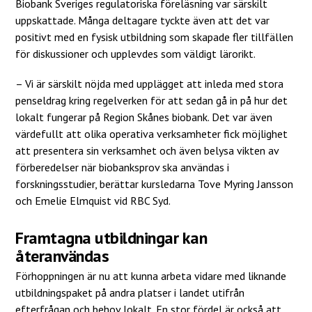
Biobank Sveriges regulatoriska föreläsning var särskilt
uppskattade. Många deltagare tyckte även att det var
positivt med en fysisk utbildning som skapade fler tillfällen
för diskussioner och upplevdes som väldigt lärorikt.
– Vi är särskilt nöjda med upplägget att inleda med stora
penseldrag kring regelverken för att sedan gå in på hur det
lokalt fungerar på Region Skånes biobank. Det var även
värdefullt att olika operativa verksamheter fick möjlighet
att presentera sin verksamhet och även belysa vikten av
förberedelser när biobanksprov ska användas i
forskningsstudier, berättar kursledarna Tove Myring Jansson
och Emelie Elmquist vid RBC Syd.
Framtagna utbildningar kan
återanvändas
Förhoppningen är nu att kunna arbeta vidare med liknande
utbildningspaket på andra platser i landet utifrån
efterfrågan och behov lokalt. En stor fördel är också att