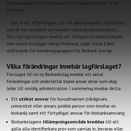
biobankslagen blivit inaktuell och en uppdatering är långt
eftersatt.
– Det är ett efterlängtat och väl genomarbetat lagförslag
som är mer modernt och innebär minskad administration.
Det nya lagförslaget innebär ett tydligare integritetsskydd
som också möjliggör viktig forskning, säger Sonja Eaker,
ordförande för beredningsgruppen för Biobank Sverige.
Vilka förändringar innebär lagförslaget?
Förslaget till en ny Biobankslag innebär ett antal
förändringar och underlättar bland annat delar som idag
leder till onödig administration. I summering innebär detta:
Ett
utökat ansvar
för huvudmannen (vårdgivare,
universitet eller annars juridisk person som innehar en
biobank) samt ett förtydligat ansvar för biobanksansvarig
Biobankslagens
tillämpningsområde
breddas
till att
gälla alla identifierbara prov som samlas in, bevaras eller