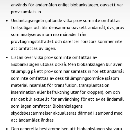
används för ändamålen enligt biobankslagen, oavsett var
prov samlats in.
Undantagsregeln gällande vilka prov som inte omfattas
förtydligas och blir densamma oavsett ändamål, dvs, prov
som analyseras inom nio månader från
provtagningstillfället och därefter förstörs kommer inte
att omfattas av lagen.
Listan över vilka prov som inte omfattas av
Biobankslagen utökas också. Men biobankslagen blir även
tillämplig på ett prov som har samlats in för ett ändamål
som inte omfattas av dess tillämpningsområde (såsom
material insamlat för transfusion, transplantation,
insemination eller befruktning utanför kroppen), om och
när det blir aktuellt för användning för ett av de ändamål
som lagen omfattar. Biobankslagens
skyddsbestämmelser aktualiseras därmed i samband med
att ändamålet ändras.
Den generella bestämmelsen att biobankslagen ska vara