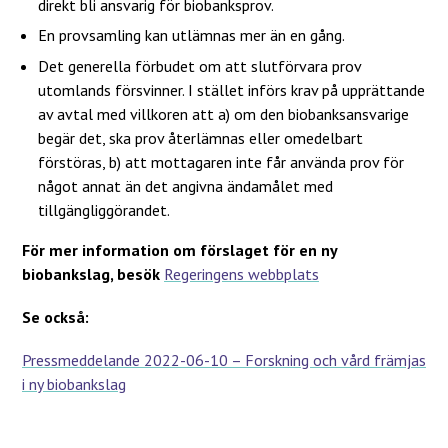
direkt bli ansvarig för biobanksprov.
En provsamling kan utlämnas mer än en gång.
Det generella förbudet om att slutförvara prov
utomlands försvinner. I stället införs krav på upprättande
av avtal med villkoren att a) om den biobanksansvarige
begär det, ska prov återlämnas eller omedelbart
förstöras, b) att mottagaren inte får använda prov för
något annat än det angivna ändamålet med
tillgängliggörandet.
För mer information om förslaget för en ny
biobankslag, besök
Regeringens webbplats
Se också:
Pressmeddelande 2022-06-10 – Forskning och vård främjas
i ny biobankslag