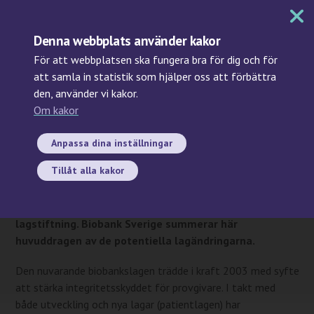
MENY
Denna webbplats använder kakor
För att webbplatsen ska fungera bra för dig och för
att samla in statistik som hjälper oss att förbättra
den, använder vi kakor.
Sök
Om kakor
2022-06-10
Förslag till ny biobankslag
Anpassa dina inställningar
har presenterats
Tillåt alla kakor
Regeringen föreslår i en proposition att den nuvarande
biobankslagen från 2003 ska ersättas av ny
lagstiftning. Biobank Sverige summerar här
huvuddragen av de potentiella lagändringarna.
Den nuvarande biobankslagen trädde i kraft 2003 med syfte
att stärka integritetsskyddet för provgivare. I takt med
både utveckling och nya lagar (patientlagen) har