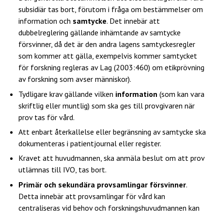
subsidiär tas bort, förutom i fråga om bestämmelser om
information och
samtycke
. Det innebär att
dubbelreglering gällande inhämtande av samtycke
försvinner, då det är den andra lagens samtyckesregler
som kommer att gälla, exempelvis kommer samtycket
för forskning regleras av Lag (2003:460) om etikprövning
av forskning som avser människor).
Tydligare krav gällande vilken
information
(som kan vara
skriftlig eller muntlig) som ska ges till provgivaren när
prov tas för vård.
Att enbart återkallelse eller begränsning av samtycke ska
dokumenteras i patientjournal eller register.
Kravet att huvudmannen, ska anmäla beslut om att prov
utlämnas till IVO, tas bort.
Primär och sekundära provsamlingar försvinner
.
Detta innebär att provsamlingar för vård kan
centraliseras vid behov och forskningshuvudmannen kan