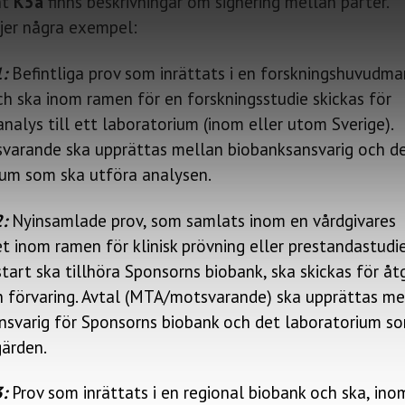
nt
K5a
finns beskrivningar om signering mellan parter.
jer några exempel:
:
Befintliga prov som inrättats i en forskningshuvudm
h ska inom ramen för en forskningsstudie skickas för
nalys till ett laboratorium (inom eller utom Sverige).
arande ska upprättas mellan biobanksansvarig och d
ium som ska utföra analysen.
2:
Nyinsamlade prov, som samlats inom en vårdgivares
t inom ramen för klinisk prövning eller prestandastudi
tart ska tillhöra Sponsorns biobank, ska skickas för å
h förvaring. Avtal (MTA/motsvarande) ska upprättas me
nsvarig för Sponsorns biobank och det laboratorium s
gärden.
3:
Prov som inrättats i en regional biobank och ska, ino