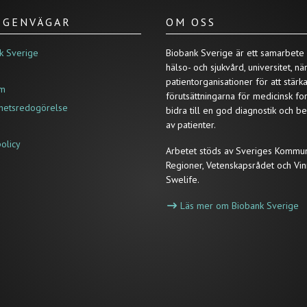
/ GENVÄGAR
OM OSS
k Sverige
Biobank Sverige är ett samarbete
hälso- och sjukvård, universitet, nä
patientorganisationer för att stärk
um
förutsättningarna för medicinsk fo
ghetsredogörelse
bidra till en god diagnostik och b
av patienter.
policy
Arbetet stöds av Sveriges Kommu
Regioner, Vetenskapsrådet och Vin
Swelife.
Läs mer om Biobank Sverige