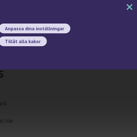
MENY
DOKUMENT
SÖK
BYT SPRÅK
Anpassa dina inställningar
Tillåt alla kakor
Sök
s
ank
al när