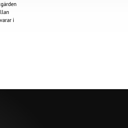
åtgärden
llan
arar i