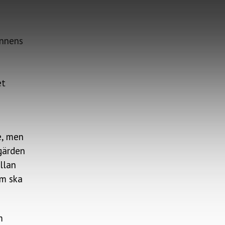
annens
et
e, men
tgärden
llan
om ska
m