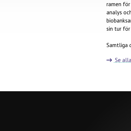
ramen för 
analys oc
biobanksan
sin tur fö
Samtliga 
Se alla