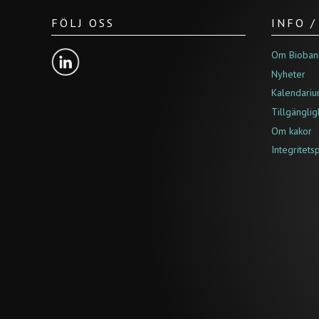
FÖLJ OSS
INFO 
Om Bioban
Nyheter
Kalendari
Tillgängli
Om kakor
Integritets