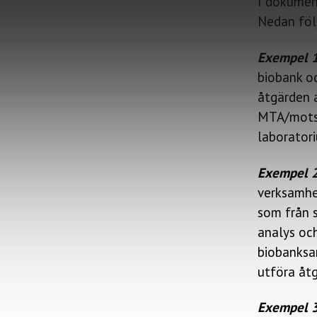
I dokume
Nedan föl
Exempel 1
biobank oc
åtgärden a
MTA/motsv
laborator
Exempel 
verksamhe
som från s
analys oc
biobanksa
utföra åt
Exempel 