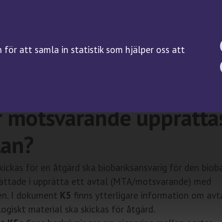
BIOBANKSLAGEN
FORSKNING
SAMTYCKE
Forskningsguiden
för att samla in statistik som hjälper oss att
Kliniska prövningar på
biobanksprov
an vilka parter ska MTA
Servicefunktioner
r motsvarande upprätta
lan?
kickas för en åtgärd ska biobanksansvarig för den biob
nrättade i upprätta ett avtal (MTA/motsvarande) med
en. I dokument
K5
finns ytterligare information om avt
giskt material ska skickas för åtgärd.