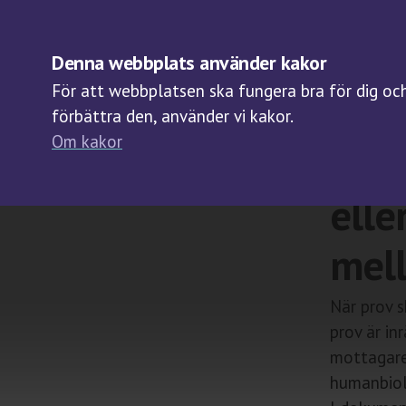
OM BIOBANKER
Denna webbplats använder kakor
För att webbplatsen ska fungera bra för dig och 
förbättra den, använder vi kakor.
Om kakor
Mell
elle
mel
När prov s
prov är i
mottagar
humanbiolo