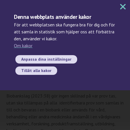
MENY
Denna webbplats använder kakor
För att webbplatsen ska fungera bra för dig och för
att samla in statistik som hjälper oss att förbättra
den, använder vi kakor.
Sök
Om kakor
Hur ska prov som tas för
forskning utanför en
Anpassa dina inställningar
vårdgivares verksamhet
Tillåt alla kakor
hanteras?
Biobankslag (2023:38) gör ingen skillnad på var prov tas,
utan ska tillämpas på alla identifierbara prov som samlas in
till och bevaras i en biobank eller används för vård,
behandling eller andra medicinska ändamål i en vårdgivares
verksamhet, forskning, produktframställning, utbildning,