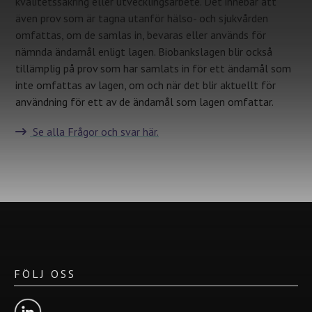
kvalitetssäkring eller utvecklingsarbete. Det innebär att
även prov som är tagna utanför hälso- och sjukvården
omfattas, om de samlas in, bevaras eller används för
nämnda ändamål enligt lagen. Biobankslagen blir också
tillämplig på prov som har samlats in för ett ändamål som
inte omfattas av lagen, om och när det blir aktuellt för
användning för ett av de ändamål som lagen omfattar.
Se alla Frågor och svar här.
FÖLJ OSS