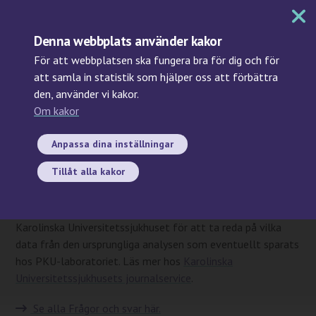
MENY
Denna webbplats använder kakor
För att webbplatsen ska fungera bra för dig och för
att samla in statistik som hjälper oss att förbättra
den, använder vi kakor.
Sök
Om kakor
Hur får jag tillgång till
analyssvar av PKU prov?
Anpassa dina inställningar
Tillåt alla kakor
Analysresultat är del av din journal. Om det inte finns en
anteckning om screeningresultatet vid den förlossningsklinik
där du föddes kan du göra en begäran om journalutdrag från
Karolinska Universitetssjukhuset för att ta reda på vilka
data från den ursprungliga analysen som eventuellt sparats
hos PKU-laboratoriet. Läs mer hos
Karolinska
Universitetssjukhusets journalservice
.
Se alla Frågor och svar här.