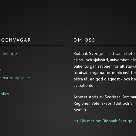
/ GENVÄGAR
OM OSS
k Sverige
Biobank Sverige är ett samarbete
hälso- och sjukvård, universitet, nä
patientorganisationer för att stärk
um
förutsättningarna för medicinsk fo
ghetsredogörelse
bidra till en god diagnostik och b
av patienter.
policy
Arbetet stöds av Sveriges Kommu
Regioner, Vetenskapsrådet och Vin
Swelife.
Läs mer om Biobank Sverige