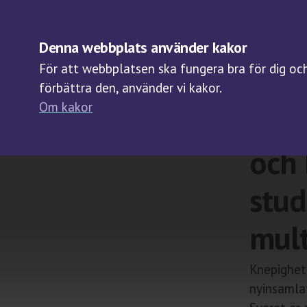
OM BIOBANKER
Denna webbplats använder kakor
För att webbplatsen ska fungera bra för dig och 
förbättra den, använder vi kakor.
Om kakor
Vad 
och 
stud
mult
Knepighete
nyinsamlat