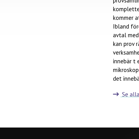
provsamlin
komplette
kommer at
Ibland för
avtal med 
kan prov 
verksamhet
innebär t
mikroskopi
det innebä
Se alla