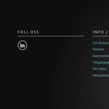
FÖLJ OSS
INFO 
Om Bioban
Nyheter
Kalendari
Tillgängli
Om kakor
Integritets