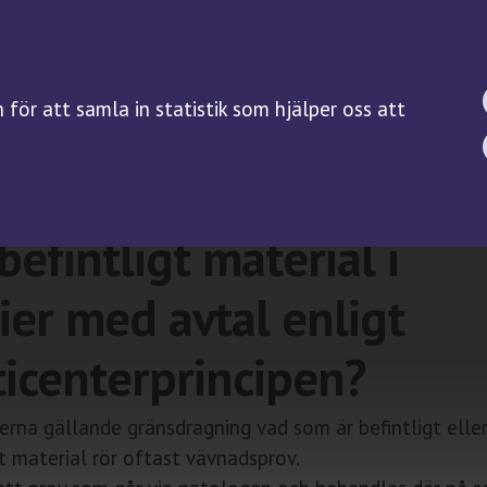
BIOBANKSLAGEN
FORSKNING
SAMTYCKE
Forskningsguiden
för att samla in statistik som hjälper oss att
Kliniska prövningar på
biobanksprov
räknas som nyinsamlat
Servicefunktioner
befintligt material i
ier med avtal enligt
icenterprincipen?
rna gällande gränsdragning vad som är befintligt elle
 material rör oftast vävnadsprov.