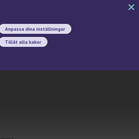
MENY
DOKUMENT
SÖK
BYT SPRÅK
Anpassa dina inställningar
Tillåt alla kakor
Sök
r