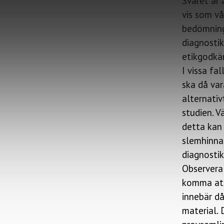
Svaret är
vis som v
bedömning
diagnostik
etikgodkän
I vissa fa
ska då var
alternativ
studien. 
detta kan 
slemhinna.
diagnostik
Observera 
komma att
innebär då
material. 