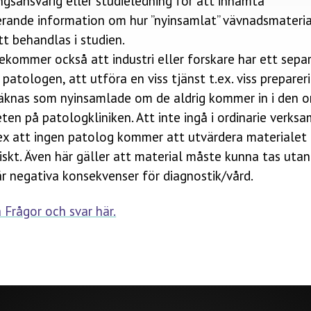
gsansvarig eller studieledning för att inhämta
rande information om hur ”nyinsamlat” vävnadsmateria
t behandlas i studien.
ekommer också att industri eller forskare har ett sepa
patologen, att utföra en viss tjänst t.ex. viss preparer
räknas som nyinsamlade om de aldrig kommer in i den or
en på patologkliniken. Att inte ingå i ordinarie verks
 ex att ingen patolog kommer att utvärdera materialet
skt. Även här gäller att material måste kunna tas utan
r negativa konsekvenser för diagnostik/vård.
 Frågor och svar här.