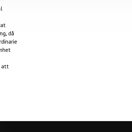
l
rat
ing, då
dinarie
amhet
 att