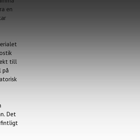
 samma
ra en
kar
erialet
ostik
kt till
l på
atorisk
n
n. Det
intligt