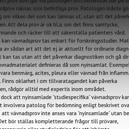
 att prov som går via patologen och behandlas där på
årdprov räknas som befintliga prov. Patologen måste gö
 om vilken del som kan lämnas ut, utan att det påver
en. Att dela prov är ok bl.a. om det finns samtycke,
nande och räcker till att säkerställa patienters vård.
ll kan vävnadsprov tas enbart för forskningsstudier. Mat
a av sådan art att det ej är aktuellt för ordinarie diagn
t kan tas utan att det påverkar diagnostiken och gå dire
Vävnadmaterialet definieras då som nyinsamlat. Exempe
vara benmärg, acites, pleura eller vävnad från inflamm
 Finns oklarhet i om tillvaratagandet kan påverka
en, rådgör alltid med expertis inom området.
dock att nyinsamlade ”studiespecifika” vävnadsprov ka
 involvera patolog för bedömning enligt beskrivet ova
 att vävnadsprov inte anses vara ”nyinsamlade” utan bef
Det bör ställas kompletterande frågor till prövare,