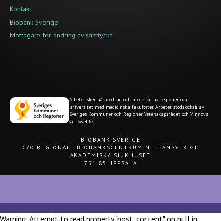
Kontakt
Biobank Sverige
Mottagare för ändring av samtycke
Arbetet sker på uppdrag och med stöd av regioner och
universitet med medicinska fakulteter. Arbetet stöds också av
Sveriges Kommuner och Regioner, Vetenskapsrådet och Vinnova
via Swelife.
BIOBANK SVERIGE
C/O REGIONALT BIOBANKSCENTRUM MELLANSVERIGE
AKADEMISKA SJUKHUSET
751 85 UPPSALA
Warning: Attempt to read property "post_content" on null in