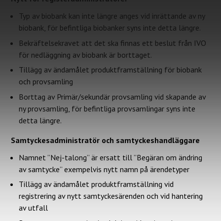
Typ av biobank kan inte längre anges vid inrättande av ny
biobank, för befintliga biobanker syns inte detta längre.
Bekräftelsekravet att det ska finnas ett beslut från IVO
för nedläggning av biobank är borttaget.
Tillägg av ändamålet produktframställning för biobank
och provsamling
Borttag av Primär/sekundär provsamling vid skapande av
ny provsamling, för befintliga provsamlingar syns inte
detta längre.
Samtyckesadministratör och samtyckeshandläggare
Namnet ”Nej-talong” är ersatt till ”Begäran om ändring
av samtycke” exempelvis nytt namn på ärendetyper
Tillägg av ändamålet produktframställning vid
registrering av nytt samtyckesärenden och vid hantering
av utfall