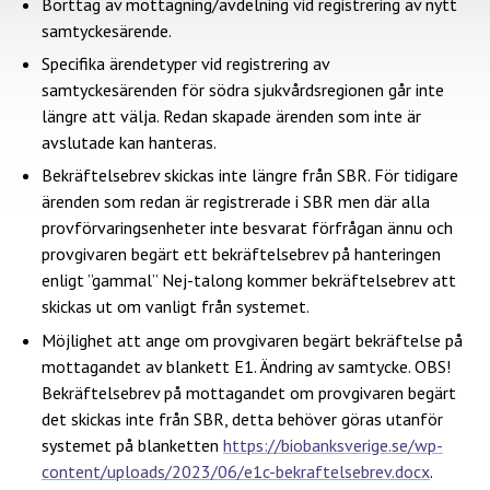
Borttag av mottagning/avdelning vid registrering av nytt
samtyckesärende.
Specifika ärendetyper vid registrering av
samtyckesärenden för södra sjukvårdsregionen går inte
längre att välja. Redan skapade ärenden som inte är
avslutade kan hanteras.
Bekräftelsebrev skickas inte längre från SBR. För tidigare
ärenden som redan är registrerade i SBR men där alla
provförvaringsenheter inte besvarat förfrågan ännu och
provgivaren begärt ett bekräftelsebrev på hanteringen
enligt ”gammal” Nej-talong kommer bekräftelsebrev att
skickas ut om vanligt från systemet.
Möjlighet att ange om provgivaren begärt bekräftelse på
mottagandet av blankett E1. Ändring av samtycke. OBS!
Bekräftelsebrev på mottagandet om provgivaren begärt
det skickas inte från SBR, detta behöver göras utanför
systemet på blanketten
https://biobanksverige.se/wp-
content/uploads/2023/06/e1c-bekraftelsebrev.docx
.