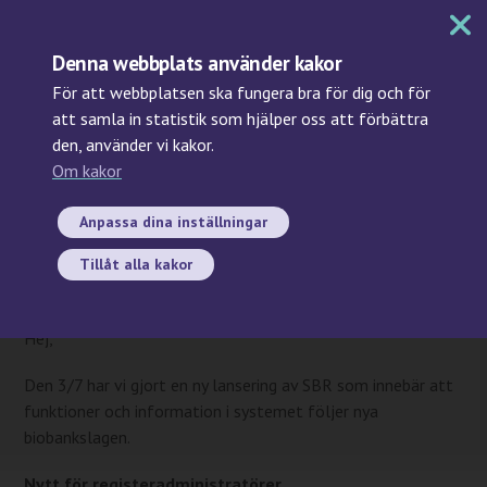
MENY
Denna webbplats använder kakor
För att webbplatsen ska fungera bra för dig och för
att samla in statistik som hjälper oss att förbättra
den, använder vi kakor.
Sök
Om kakor
2023-07-04
Produktionssättning i
Anpassa dina inställningar
Svenska biobanksregistret
Tillåt alla kakor
2023-07-03
Hej,
Den 3/7 har vi gjort en ny lansering av SBR som innebär att
funktioner och information i systemet följer nya
biobankslagen.
Nytt för registeradministratörer