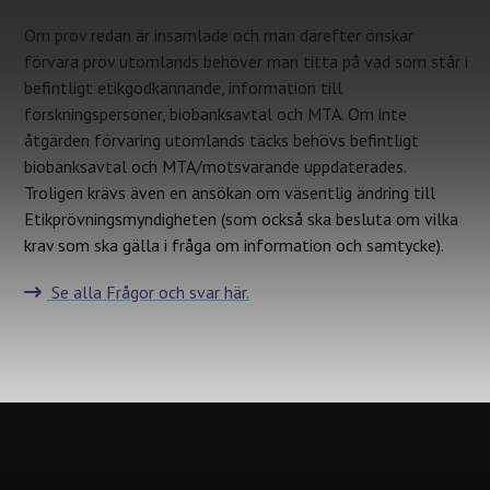
Om prov redan är insamlade och man därefter önskar
förvara prov utomlands behöver man titta på vad som står i
befintligt etikgodkännande, information till
forskningspersoner, biobanksavtal och MTA. Om inte
åtgärden förvaring utomlands täcks behövs befintligt
biobanksavtal och MTA/motsvarande uppdaterades.
Troligen krävs även en ansökan om väsentlig ändring till
Etikprövningsmyndigheten (som också ska besluta om vilka
krav som ska gälla i fråga om information och samtycke).
Se alla Frågor och svar här.