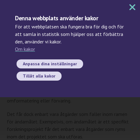
MENY
Denna webbplats använder kakor
För att webbplatsen ska fungera bra för dig och för
att samla in statistik som hjälper oss att förbättra
den, använder vi kakor.
Sök
Om kakor
Kan man förvara prov
utomlands?
Anpassa dina inställningar
Tillåt alla kakor
Biobankslagen medger att prov skickas för att en viss
åtgärd ska utföras till en juridisk person inom eller utom
landet. En åtgärd kan exempelvis vara analys,
omformatering eller förvaring.
Det får dock enbart vara åtgärder som faller inom ramen
för ändamålet. Exempelvis, om ändamålet är ett specifikt
forskningsprojekt får det enbart vara åtgärder som ryms
inom det projektet som ska utföras.