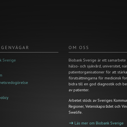
/ GENVÄGAR
OM OSS
k Sverige
Biobank Sverige är ett samarbete
hälso- och sjukvård, universitet, nä
patientorganisationer för att stärk
um
förutsättningarna för medicinsk fo
ghetsredogörelse
bidra till en god diagnostik och b
av patienter.
policy
Arbetet stöds av Sveriges Kommu
Regioner, Vetenskapsrådet och Vin
Swelife.
Läs mer om Biobank Sverige