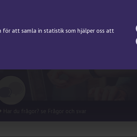
BIOBANKSLAGEN
FORSKNING
SAMTYCKE
Forskningsguiden
för att samla in statistik som hjälper oss att
Kliniska prövningar på
biobanksprov
Servicefunktioner
Har du frågor? se Frågor och svar