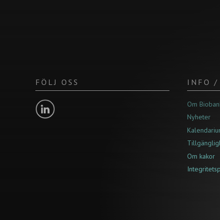
FÖLJ OSS
INFO 
Om Bioban
Nyheter
Kalendari
Tillgängli
Om kakor
Integritets