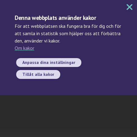
MENY
Denna webbplats använder kakor
För att webbplatsen ska fungera bra för dig och för
att samla in statistik som hjälper oss att förbättra
den, använder vi kakor.
Sök
Om kakor
nyinsamlade
forskningsprov/newly
Anpassa dina inställningar
collected research samples
Tillåt alla kakor