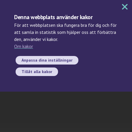
MENY
Denna webbplats använder kakor
För att webbplatsen ska fungera bra för dig och för
att samla in statistik som hjälper oss att förbättra
den, använder vi kakor.
Sök
Om kakor
dataskyddsombud/data
protection officer
Anpassa dina inställningar
Tillåt alla kakor