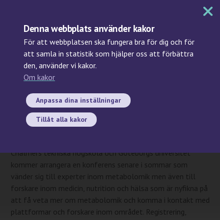
MENY
Denna webbplats använder kakor
För att webbplatsen ska fungera bra för dig och för
att samla in statistik som hjälper oss att förbättra
den, använder vi kakor.
Sök
Om kakor
2017-06-28
Swedish Metabolomics
Anpassa dina inställningar
Conference, Göteborg, 23-24
Tillåt alla kakor
augusti
Chalmers tekniska högskola och Göteborgs universitet
kommer arrangera en konferens senare i sommar som
vänder sig till experter inom metabolomik men även till
forskare inom medicin, nutrition och hälsa som är nyfikna på
att få veta mer om metabolomik och komma i kontakt med
plattformar och forskare inom området. Registrering,