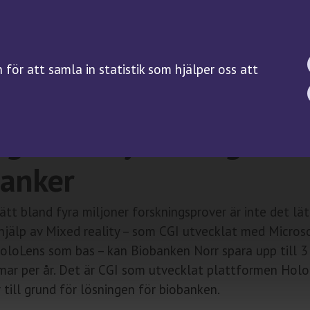
BIOBANKSLAGEN
FORSKNING
SAMTYCKE
Forskningsguiden
för att samla in statistik som hjälper oss att
Kliniska prövningar på
biobanksprov
Servicefunktioner
gram – ny lösning för
banker
rätt bland fyra miljoner forskningsprover är inte det lät
jälp av Mixed reality – som CGI utvecklat med Micros
oloLens som bas – kan Biobanken Norr spara upp till 3
mar per år. Det är CGI som utvecklat plattformen Hol
 till grund för lösningen för biobanken.