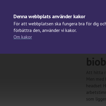
OM BIOBANKER
Denna webbplats använder kakor
För att webbplatsen ska fungera bra för dig och 
förbättra den, använder vi kakor.
Om kakor
2017-09-25
Holo
bio
Att hitta 
Men med h
headset H
arbetstim
som ligger