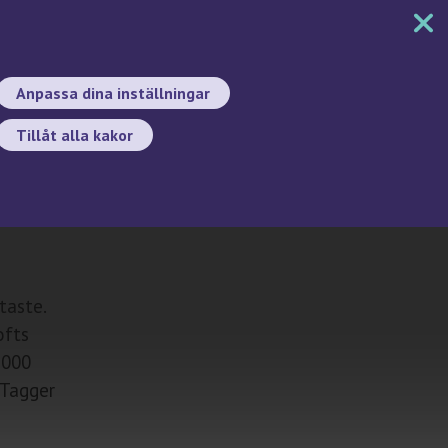
MENY
DOKUMENT
SÖK
BYT SPRÅK
Anpassa dina inställningar
Tillåt alla kakor
Sök
taste.
ofts
 000
oTagger