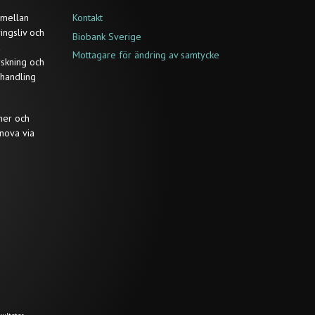
 mellan
Kontakt
ringsliv och
Biobank Sverige
a
Mottagare för ändring av samtycke
rskning och
ehandling
ner och
nova via