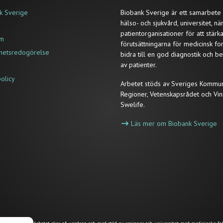
k Sverige
Biobank Sverige är ett samarbete
hälso- och sjukvård, universitet, nä
patientorganisationer för att stärk
um
förutsättningarna för medicinsk fo
ghetsredogörelse
bidra till en god diagnostik och b
av patienter.
policy
Arbetet stöds av Sveriges Kommu
Regioner, Vetenskapsrådet och Vin
Swelife.
Läs mer om Biobank Sverige