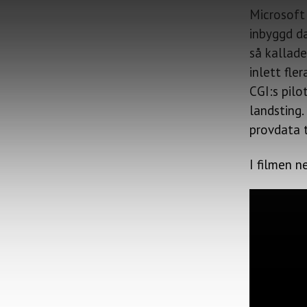
Microsoft
inbyggd da
så kallade
inlett fle
CGI:s pilo
landsting.
provdata 
I filmen 