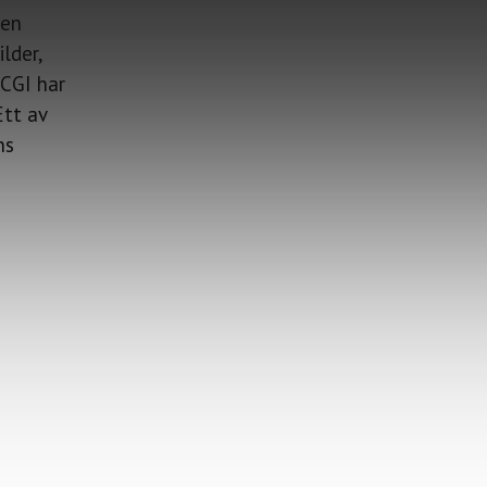
 en
lder,
 CGI har
Ett av
ns