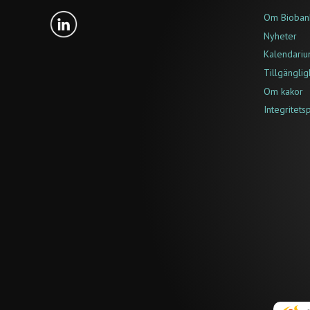
Om Bioban
Nyheter
Kalendari
Tillgängli
Om kakor
Integritets