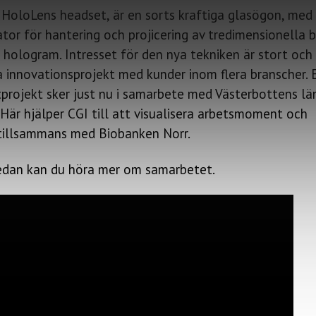
 HoloLens headset, är en sorts kraftiga glasögon, med
tor för hantering och projicering av tredimensionella bi
 hologram. Intresset för den nya tekniken är stort och
ra innovationsprojekt med kunder inom flera branscher. 
tprojekt sker just nu i samarbete med Västerbottens lä
 Här hjälper CGI till att visualisera arbetsmoment och
tillsammans med Biobanken Norr.
nedan kan du höra mer om samarbetet.