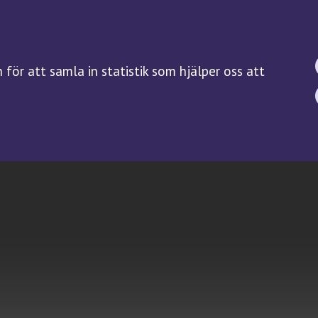
BIOBANKSLAGEN
FORSKNING
SAMTYCKE
Forskningsguiden
för att samla in statistik som hjälper oss att
Kliniska prövningar på
biobanksprov
Servicefunktioner