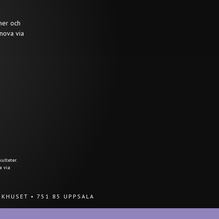
ner och
nova via
ulteter.
a via
UKHUSET
•
751 85 UPPSALA