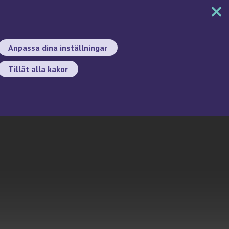
MENY
DOKUMENT
SÖK
BYT SPRÅK
Anpassa dina inställningar
Tillåt alla kakor
Sök