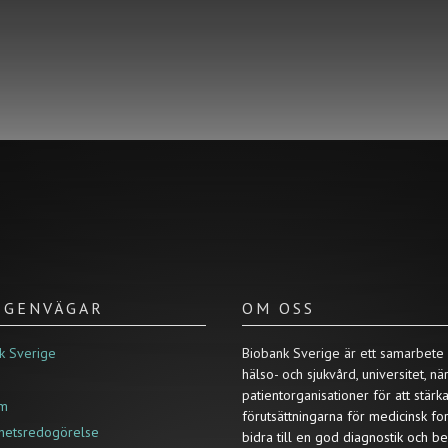
/ GENVÄGAR
OM OSS
k Sverige
Biobank Sverige är ett samarbete
hälso- och sjukvård, universitet, nä
patientorganisationer för att stärk
um
förutsättningarna för medicinsk fo
ghetsredogörelse
bidra till en god diagnostik och b