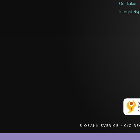
Om kakor
Integritets
BIOBANK SVERIGE
•
C/O R