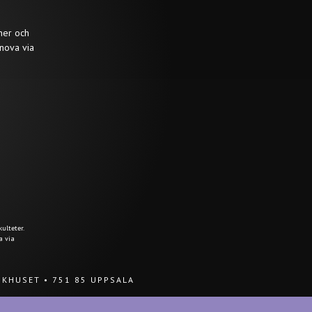
ner och
nova via
ulteter.
a via
UKHUSET
•
751 85 UPPSALA