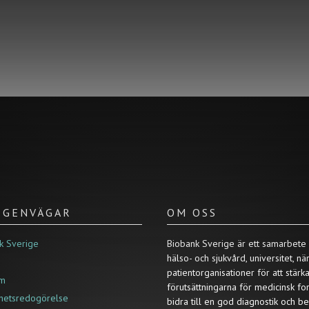
/ GENVÄGAR
OM OSS
k Sverige
Biobank Sverige är ett samarbete
hälso- och sjukvård, universitet, nä
patientorganisationer för att stärk
um
förutsättningarna för medicinsk fo
ghetsredogörelse
bidra till en god diagnostik och b