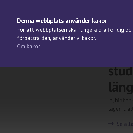
OM BIOBANKER
Denna webbplats använder kakor
För att webbplatsen ska fungera bra för dig och 
förbättra den, använder vi kakor.
Om kakor
Gäll
stud
läng
Ja, bioban
lagen träd
Se alla