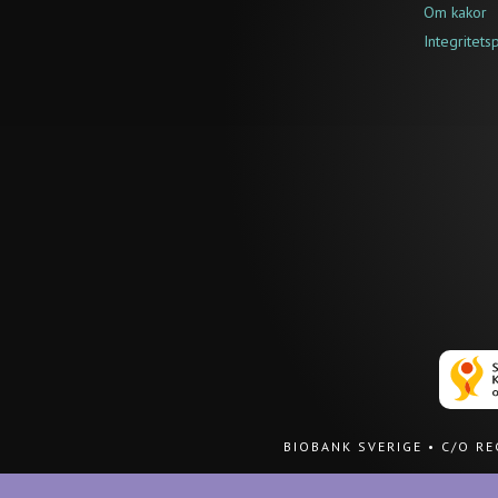
Om kakor
Integritets
BIOBANK SVERIGE
•
C/O R