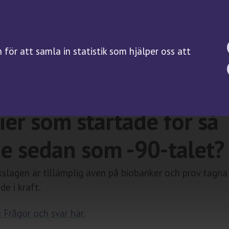
BIOBANKSLAGEN
FORSKNING
SAMTYCKE
Forskningsguiden
för att samla in statistik som hjälper oss att
Kliniska prövningar på
biobanksprov
er biobankslagen för
Servicefunktioner
ier som startade för så
e sedan som -90-talet?
kslagen är tillämplig även på biobanker och prov tagna
de i kraft.
 Frågor och svar här.