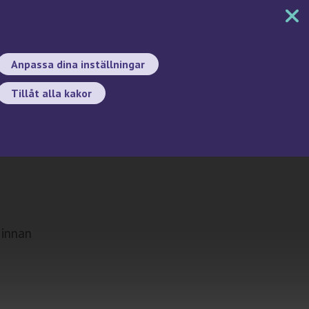
MENY
DOKUMENT
SÖK
BYT SPRÅK
Anpassa dina inställningar
Tillåt alla kakor
Sök
 innan